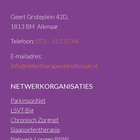
Geert Groteplein 42D,
1813 BM Alkmaar
Telefoon:
072 – 512 37 44
E-mailadres:
info@oefentherapeutenalkmaar.nl
NETWERKORGANISATIES
ParkinsonNet
LSVT-Big
Chronisch Zorgnet
Slaapoefentherapie
Netwerk Longen BNW