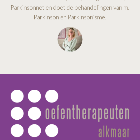
Parkinsonnet en doet de behandelingen van m.
Parkinson en Parkinsonisme.