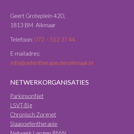
Geert Groteplein 42D,
1813 BM Alkmaar
Telefoon:
072 – 512 37 44
E-mailadres:
info@oefentherapeutenalkmaar.nl
NETWERKORGANISATIES
ParkinsonNet
LSVT-Big
Chronisch Zorgnet
Slaapoefentherapie
Netwerk Longen BNW