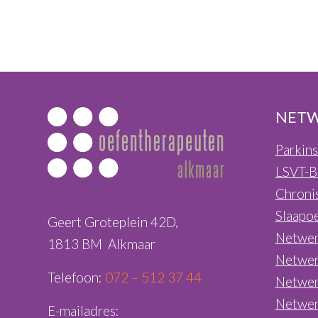
NETW
Parkin
LSVT-B
Chroni
Slaapo
Geert Groteplein 42D,
Netwe
1813 BM Alkmaar
Netwer
Telefoon:
072 – 512 37 44
Netwe
Netwer
E-mailadres: