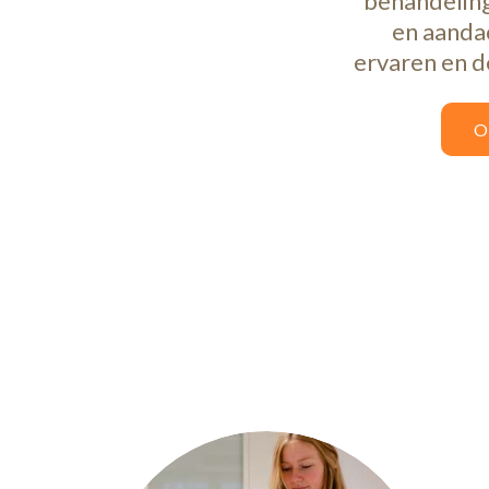
behandeling 
en aanda
ervaren en d
O