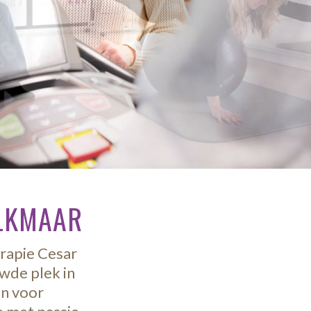
ALKMAAR
rapie Cesar
uwde plek in
an voor