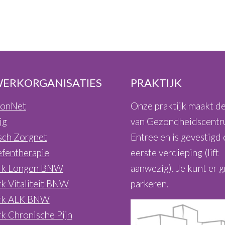
ERKORGANISATIES
PRAKTIJK
sonNet
Onze praktijk maakt de
ig
van Gezondheidscent
sch Zorgnet
Entree en is gevestigd
efentherapie
eerste verdieping (lift
rk Longen BNW
aanwezig). Je kunt er g
k Vitaliteit BNW
parkeren.
rk ALK BNW
k Chronische Pijn