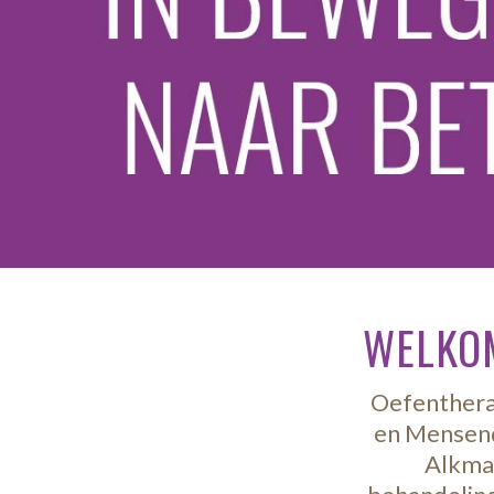
WELKOM
Oefenthera
en Mensendi
Alkmaa