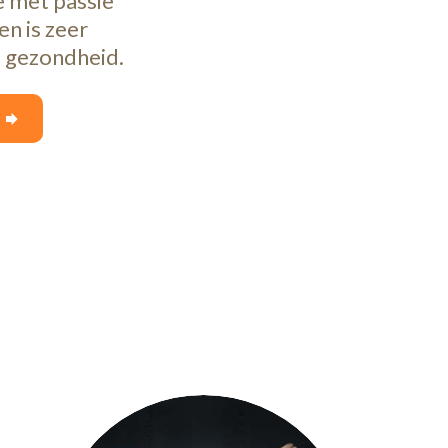
je met passie
n is zeer
e gezondheid.
N