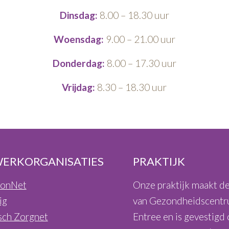
Dinsdag:
8.00 – 18.30 uur
Woensdag:
9.00 – 21.00 uur
Donderdag:
8.00 – 17.30 uur
Vrijdag:
8.30 – 18.30 uur
ERKORGANISATIES
PRAKTIJK
sonNet
Onze praktijk maakt de
ig
van Gezondheidscent
sch Zorgnet
Entree en is gevestigd