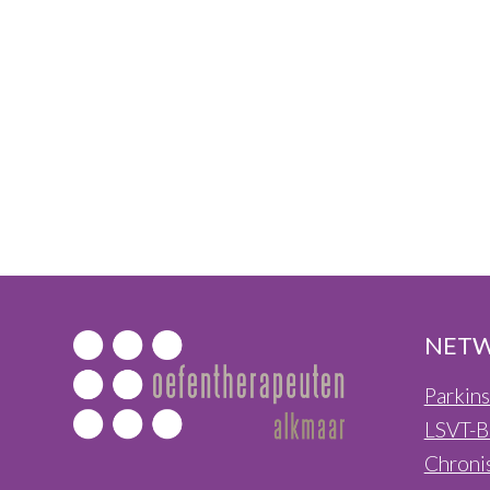
NETW
Parkin
LSVT-B
Chroni