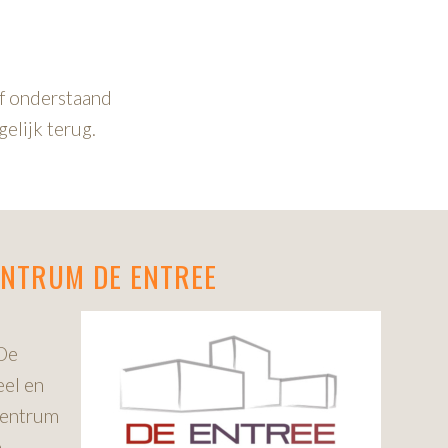
of onderstaand
gelijk terug.
ENTRUM DE ENTREE
De
eel en
centrum
e