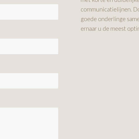
communicatielijnen. D
goede onderlinge same
ernaar u de meest opti