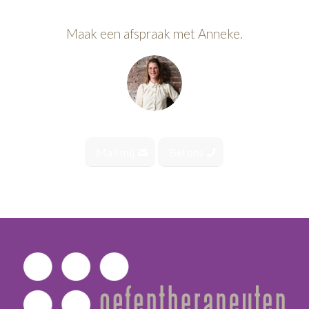
Maak een afspraak met Anneke.
Mail mij
Bel ons